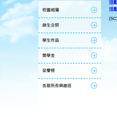
活動
活動
校園相簿
(5C
師生合照
學生作品
獎學金
榮譽榜
各展所長興趣班