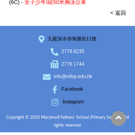
(6C) -
女子少年I組50米胸泳亞軍
< 返回
九龍深水埗海麗街11號
2778 8235
2776 1744
info@mfsp.edu.hk
Facebook
Instagram
Copyright © 2020 Maryknoll Fathers’ School (Primary Section). All
rights reserved.