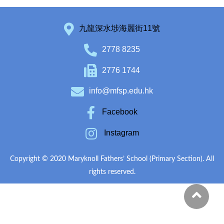
九龍深水埗海麗街11號
2778 8235
2776 1744
info@mfsp.edu.hk
Facebook
Instagram
Copyright © 2020 Maryknoll Fathers’ School (Primary Section). All
rights reserved.