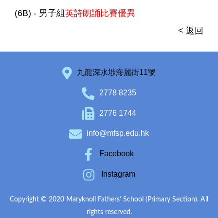
(6B) - 男子組
英詩朗誦比賽優異
< 返回
九龍深水埗海麗街11號
2778 8235
2776 1744
info@mfsp.edu.hk
Facebook
Instagram
Copyright © 2020 Maryknoll Fathers’ School (Primary Section). All
rights reserved.