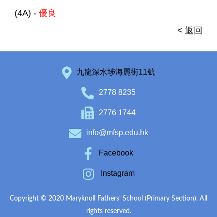
(4A) -
優良
< 返回
九龍深水埗海麗街11號
2778 8235
2776 1744
info@mfsp.edu.hk
Facebook
Instagram
Copyright © 2020 Maryknoll Fathers’ School (Primary Section). All
rights reserved.