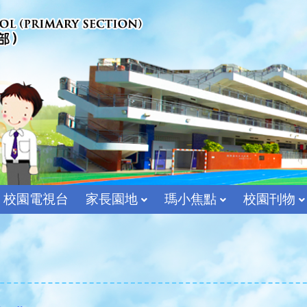
校園電視台
家長園地
瑪小焦點
校園刊物
宗教及價值教育組