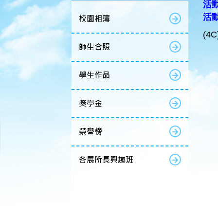
活動
活
校園相簿
(4C
師生合照
學生作品
獎學金
榮譽榜
各展所長興趣班