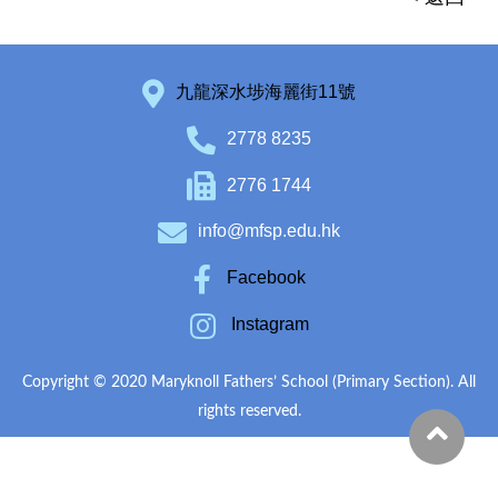
九龍深水埗海麗街11號
2778 8235
2776 1744
info@mfsp.edu.hk
Facebook
Instagram
Copyright © 2020 Maryknoll Fathers’ School (Primary Section). All
rights reserved.