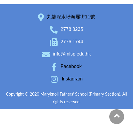
九龍深水埗海麗街11號
2778 8235
2776 1744
info@mfsp.edu.hk
Facebook
Instagram
Copyright © 2020 Maryknoll Fathers’ School (Primary Section). All
rights reserved.