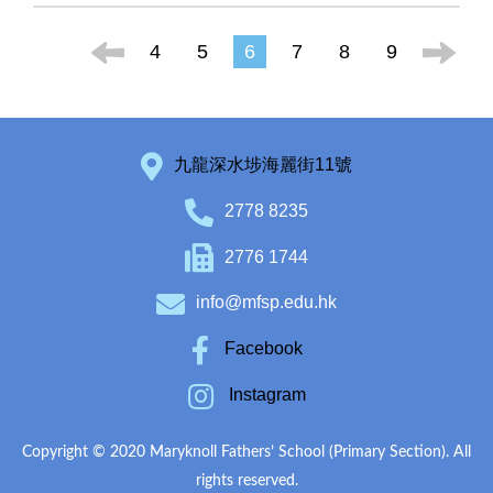
4
5
6
7
8
9
九龍深水埗海麗街11號
2778 8235
2776 1744
info@mfsp.edu.hk
Facebook
Instagram
Copyright © 2020 Maryknoll Fathers’ School (Primary Section). All
rights reserved.