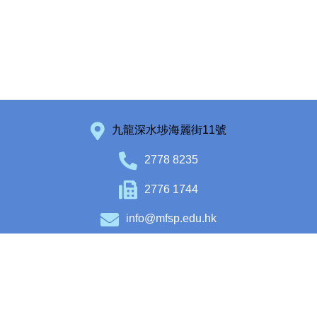
九龍深水埗海麗街11號
2778 8235
2776 1744
info@mfsp.edu.hk
Facebook
Instagram
Copyright © 2020 Maryknoll Fathers’ School (Primary Section). All