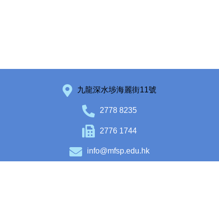
九龍深水埗海麗街11號
2778 8235
2776 1744
info@mfsp.edu.hk
Facebook
Instagram
Copyright © 2020 Maryknoll Fathers’ School (Primary Section). All