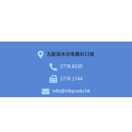
九龍深水埗海麗街11號
2778 8235
2776 1744
info@mfsp.edu.hk
Facebook
Instagram
Copyright © 2020 Maryknoll Fathers’ School (Primary Section). All