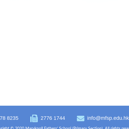
78 8235
2776 1744
info@mfsp.edu.h
right © 2020 Maryknoll Fathers’ School (Primary Section). All rights rese