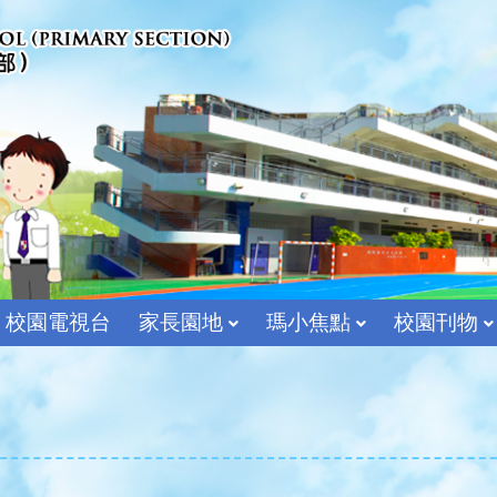
校園電視台
家長園地
瑪小焦點
校園刊物
宗教及價值教育組