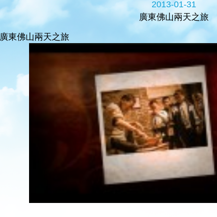
2013-01-31
廣東佛山兩天之旅
廣東佛山兩天之旅