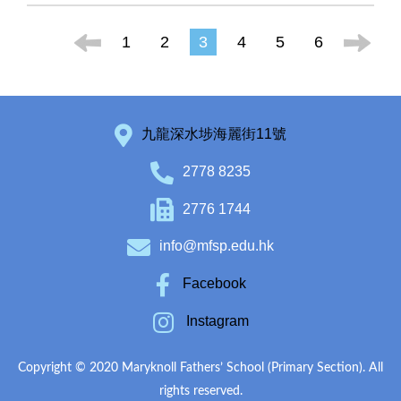
1
2
3
4
5
6
九龍深水埗海麗街11號
2778 8235
2776 1744
info@mfsp.edu.hk
Facebook
Instagram
Copyright © 2020 Maryknoll Fathers’ School (Primary Section). All
rights reserved.