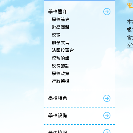
電
學校簡介
學校簡史
本
辦學團體
級
校徽
會
辦學宗旨
室
法團校董會
校監的話
校長的話
學校政策
行政架構
學校特色
學校設備
學生校服