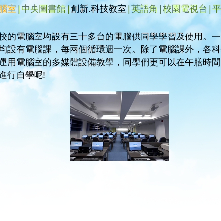
腦室
|
中央圖書館
|
創新.科技教室
|
英語角
|
校園電視台
|
平
校的電腦室均設有三十多台的電腦供同學學習及使用。一
均設有電腦課，每兩個循環週一次。除了電腦課外，各科
運用電腦室的多媒體設備教學，同學們更可以在午膳時間
進行自學呢!