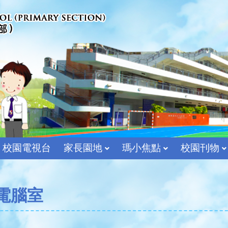
校園電視台
家長園地
瑪小焦點
校園刊物
宗教及價值教育組
電腦室