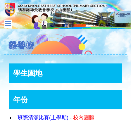
榮譽榜
學生園地
年份
班際清潔比賽(上學期)
-
校內團體