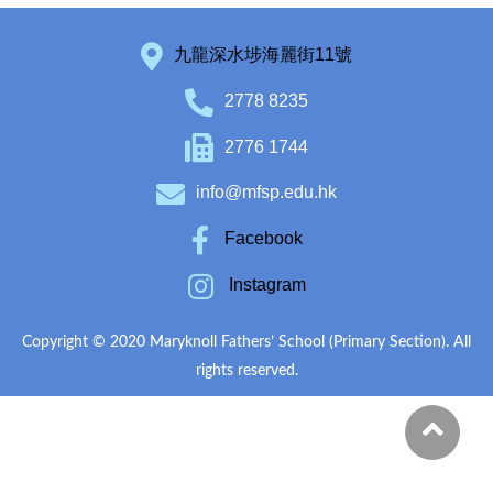
九龍深水埗海麗街11號
2778 8235
2776 1744
info@mfsp.edu.hk
Facebook
Instagram
Copyright © 2020 Maryknoll Fathers’ School (Primary Section). All
rights reserved.