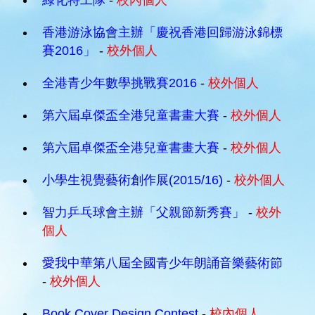
綠化特工隊
-
校內個人
香港游泳協會主辦「慶祝香港回歸游泳錦標
賽2016」
-
校外個人
全港青少年數學挑戰賽2016
-
校外個人
第六屆卓傑盃全港兒童書畫大賽
-
校外個人
第六屆卓傑盃全港兒童書畫大賽
-
校外個人
小學生視覺藝術創作展(2015/16)
-
校外個人
智力乒乓球會主辦「父親節新秀賽」
-
校外
個人
愛我中華第八屆全國青少年朗誦音樂藝術節
-
校外個人
Book Cover Design Contest
-
校內個人