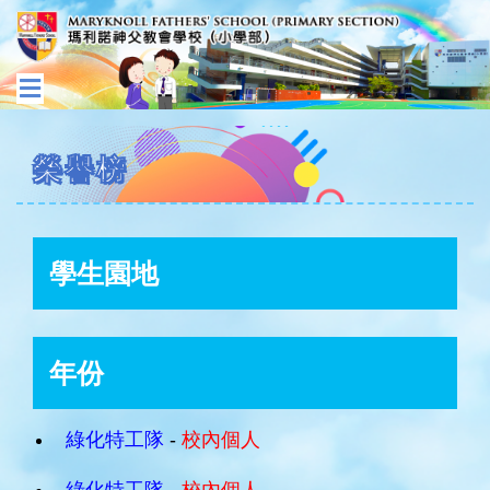
榮譽榜
學生園地
年份
綠化特工隊
-
校內個人