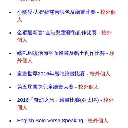
小關愛‧大祝福慈善填色及繪畫比賽
-
校外個
人
金猴迎新春’ 全港兒童藝術創作比賽
-
校外
個人
繽FUN復活節平面繪畫及黏土創作比賽
-
校
外個人
童畫世界2016年曆咭繪畫比賽
-
校外個人
第五屆國際兒童繪畫大賽
-
校外個人
2016「奇幻之旅」繪畫比賽(亞太區)
-
校外
個人
English Solo Verse Speaking
-
校外個人