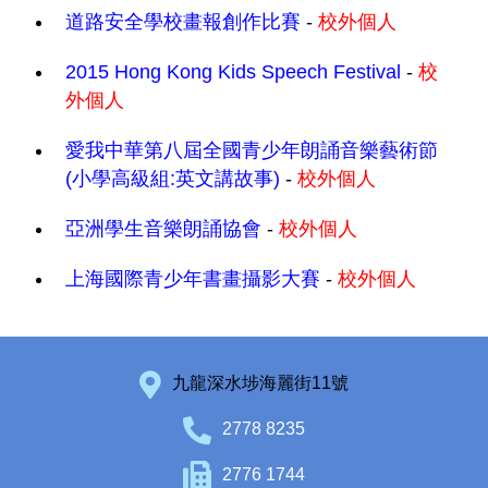
道路安全學校畫報創作比賽
-
校外個人
2015 Hong Kong Kids Speech Festival
-
校
外個人
愛我中華第八屆全國青少年朗誦音樂藝術節
(小學高級組:英文講故事)
-
校外個人
亞洲學生音樂朗誦協會
-
校外個人
上海國際青少年書畫攝影大賽
-
校外個人
九龍深水埗海麗街11號
2778 8235
2776 1744