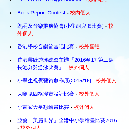
Book Report Contest
-
校內個人
朗誦及音樂推廣協會(小學組兒歌比賽)
-
校
外個人
香港學校音樂節合唱比賽
-
校外團體
香港業餘游泳總會主辦「2016至17 第二組
長池分齡游泳比賽」
-
校外個人
小學生視覺藝術創作展(2015/16)
-
校外個人
大嘥鬼四格漫畫設計比賽
-
校外個人
小畫家大夢想繪畫比賽
-
校外個人
亞藝「美麗世界」全港中小學繪畫比賽2016
-
校外個人