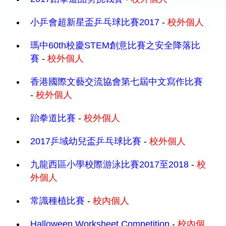
小乒會超新星盃乒乓球比賽2017
-
校外個人
瑪中60th校慶STEM創意比賽之安全降落比
賽
-
校外個人
香港國際文藝交流協會第七屆中文寫作比賽
-
校外個人
跆拳道比賽
-
校外個人
2017乒域幼兒盃乒乓球比賽
-
校外個人
九龍西區小學校際游泳比賽2017至2018
-
校
外個人
常識種植比賽
-
校內個人
Halloween Worksheet Competition
-
校內個