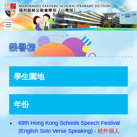
榮譽榜
學生園地
年份
69th Hong Kong Schools Speech Festival
(English Solo Verse Speaking)
-
校外個人