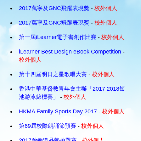
2017萬寧及GNC飛躍表現獎
-
校外個人
2017萬寧及GNC飛躍表現獎
-
校外個人
第一屆iLearner電子書創作比賽
-
校外個人
iLearner Best Design eBook Competition
-
校外個人
第十四屆明日之星歌唱大賽
-
校外個人
香港中華基督教青年會主辦「2017 2018短
池游泳錦標賽」
-
校外個人
HKMA Family Sports Day 2017
-
校外個人
第69屆校際朗誦節預賽
-
校外個人
2017跆拳道品勢挑戰賽
-
校外個人