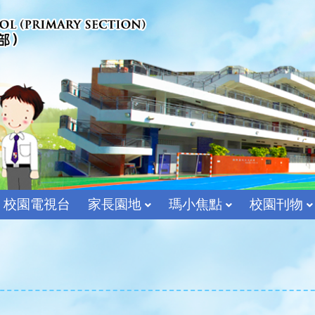
校園電視台
家長園地
瑪小焦點
校園刊物
宗教及價值教育組