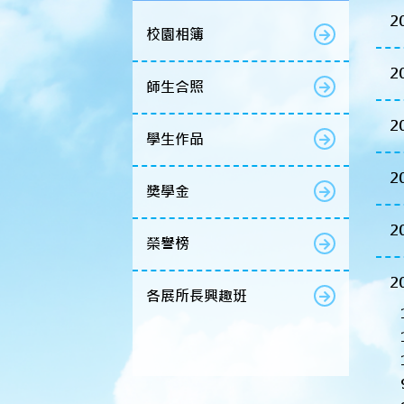
2
校園相簿
2
師生合照
2
學生作品
2
獎學金
2
榮譽榜
2
各展所長興趣班