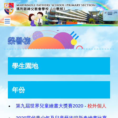
榮譽榜
學生園地
年份
第九屆世界兒童繪晝大獎賽2020
-
校外個人