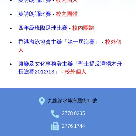
英詩朗誦比賽
-
校內個人
英詩朗誦比賽
-
校內團體
四年級班際足球比賽
-
校內團體
香港游泳協會主辦「第一屆海賽」
-
校外個
人
康樂及文化事務署主辦「聖士提反灣獨木舟
長途賽2012/13」
-
校外個人
九龍深水埗海麗街11號
2778 8235
2776 1744