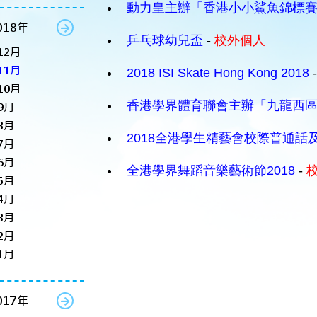
動力皇主辦「香港小小鯊魚錦標賽2
018年
乒乓球幼兒盃
-
校外個人
12月
11月
2018 ISI Skate Hong Kong 2018
10月
香港學界體育聯會主辦「九龍西
9月
8月
2018全港學生精藝會校際普通話
7月
6月
全港學界舞蹈音樂藝術節2018
-
5月
4月
3月
2月
1月
017年