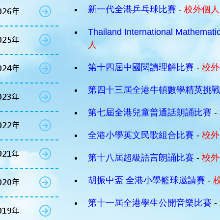
新一代全港乒乓球比賽
-
校外個人
026年
Thailand International Mathemati
025年
人
第十四屆中國閱讀理解比賽
-
校外
024年
第四十三屆全港牛頓數學精英挑
023年
第七屆全港兒童普通話朗誦比賽
-
022年
全港小學英文民歌組合比賽
-
校外
021年
第十八屆超級語言朗誦比賽
-
校外
胡振中盃 全港小學籃球邀請賽
-
020年
第十一屆全港學生公開音樂比賽
-
019年