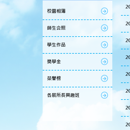
2
校園相簿
2
師生合照
2
學生作品
2
獎學金
2
榮譽榜
2
各展所長興趣班
2
2