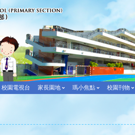
校園電視台
家長園地
瑪小焦點
校園刊物
宗教及價值教育組