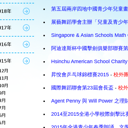
第五屆兩岸四地中國青少年兒童
018年
展藝舞蹈學會主辦「兒童及青少
017年
Singapore & Asian Schools Math
016年
阿迪達斯杯中國擊劍俱樂部聯賽
015年
Hsinchu American School Charity
12月
昇悅會乒乓球錦標賽2015
-
校外
11月
10月
國際舞蹈聯會第23屆會長盃
-
校
9月
8月
Agent Penny 與 Will Power
7月
2014至2015全港小學校際劍擊比
6月
5月
2015年全港青少年春季朗誦．文