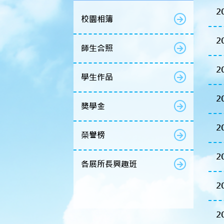
2
校園相簿
2
師生合照
2
學生作品
2
獎學金
2
榮譽榜
2
各展所長興趣班
2
2