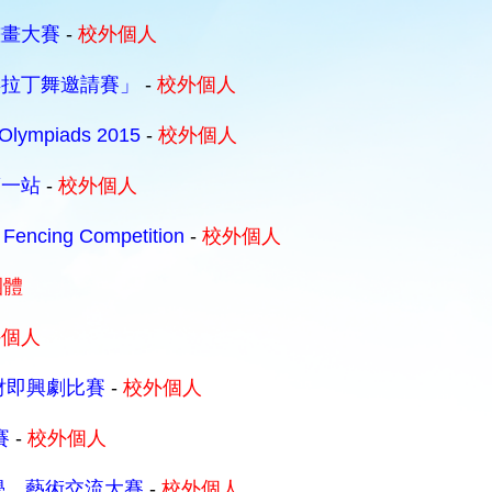
畫畫大賽
-
校外個人
年拉丁舞邀請賽」
-
校外個人
 Olympiads 2015
-
校外個人
第一站
-
校外個人
 Fencing Competition
-
校外個人
團體
外個人
 之理財即興劇比賽
-
校外個人
賽
-
校外個人
學．藝術交流大賽
-
校外個人