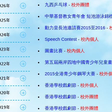
九西乒乓球
-
校外團體
026年
中華基督教女青年會 短池游泳錦
025年
動力皇長池邀請賽2015至2016
-
024年
Speech Contest
-
校內個人
023年
圖畫比賽
-
校內個人
第五屆兩岸四地中國青少年兒童
022年
2015全港青少年鋼琴大賽
-
校外
021年
香港學校戲劇節
-
校外個人
020年
香港學校戲劇節
-
校外團體
019年
香港學校戲劇節
-
校外團體