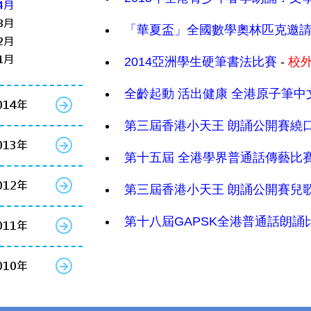
4月
3月
「華夏盃」全國數學奧林匹克邀請賽
2月
1月
2014亞洲學生硬筆書法比賽
-
校
全齡起動 活出健康 全港原子筆中
014年
第三屆香港小天王 朗誦公開賽繞
013年
第十五屆 全港學界普通話傳藝比賽
012年
第三屆香港小天王 朗誦公開賽兒
第十八屆GAPSK全港普通話朗誦
011年
010年