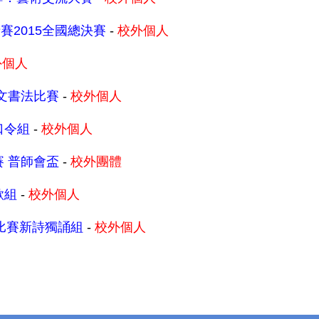
2015全國總決賽
-
校外個人
外個人
文書法比賽
-
校外個人
口令組
-
校外個人
 普師會盃
-
校外團體
歌組
-
校外個人
比賽新詩獨誦組
-
校外個人