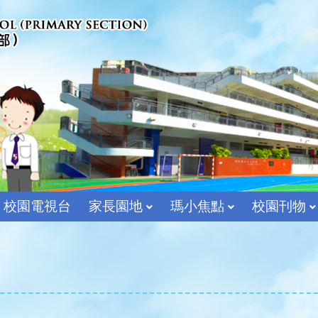
校園電視台
家長園地
瑪小焦點
校園刊物
宗教及價值教育組