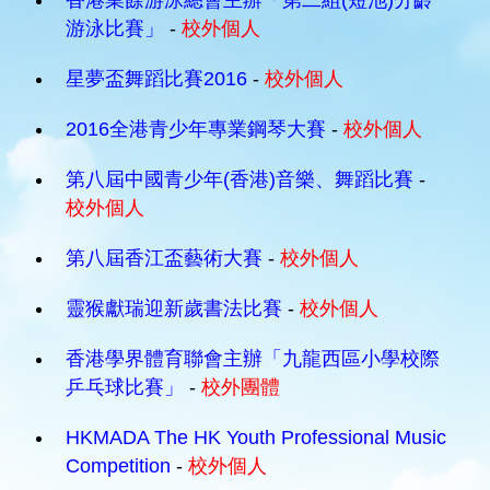
香港業餘游泳總會主辦「第二組(短池)分齡
游泳比賽」
-
校外個人
星夢盃舞蹈比賽2016
-
校外個人
2016全港青少年專業鋼琴大賽
-
校外個人
第八屆中國青少年(香港)音樂、舞蹈比賽
-
校外個人
第八屆香江盃藝術大賽
-
校外個人
靈猴獻瑞迎新歲書法比賽
-
校外個人
香港學界體育聯會主辦「九龍西區小學校際
乒乓球比賽」
-
校外團體
HKMADA The HK Youth Professional Music
Competition
-
校外個人