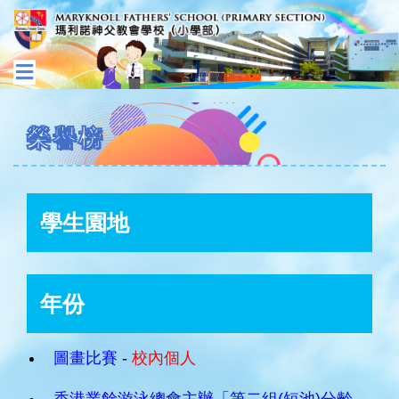
榮譽榜
學生園地
年份
圖畫比賽
-
校內個人