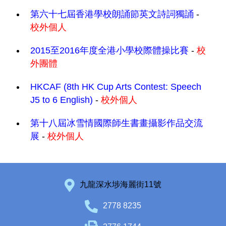
第六十七屆香港學校朗誦節英文詩詞獨誦
-
校外個人
2015至2016年度全港小學校際體操比賽
-
校
外團體
HKCAF (8th HK Cup Arts Contest: Speech
J5 to 6 English)
-
校外個人
第十八屆冰雪情國際師生書畫攝影作品交流
展
-
校外個人
九龍深水埗海麗街11號
2778 8235