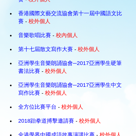
香港國際文藝交流協會第十一屆中國語文比
賽
-
校外個人
音樂歌唱比賽
-
校內個人
第十七屆散文寫作大賽
-
校外個人
亞洲學生音樂朗誦協會─2017亞洲學生硬筆
書法比賽
-
校外個人
亞洲學生音樂朗誦協會─2017亞洲學生中文
寫作比賽
-
校外個人
全方位比賽平台
-
校外個人
2018跆拳道搏擊邀請賽
-
校外個人
全港學界中國成語故事演講比賽
-
校外個人