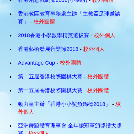
香港創意戲劇節2018(小學組)
-
校外團體
香港教區教育事務處主辦「主教盃足球邀請
賽」
-
校外團體
2018香港小學數學精英選拔賽
-
校外個人
香港藝術發展音樂節2018
-
校外個人
Advantage Cup
-
校外團體
第十五屆香港校際圍棋大賽
-
校外團體
第十五屆香港校際圍棋大賽
-
校外團體
動力皇主辦「香港小小鯊魚錦標2018」
-
校
外個人
亞洲舞蹈體育理事會 全年總冠軍頒獎禮大獎
賽
-
校外個人