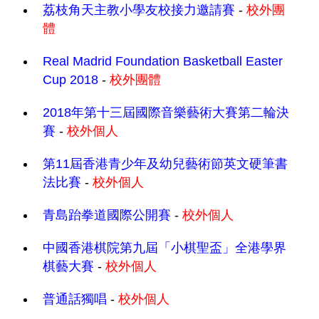
荔枝角天主教小學友校接力邀請賽
-
校外團
體
Real Madrid Foundation Basketball Easter
Cup 2018
-
校外團體
2018年第十三屆國際音樂藝術大賽第二輪決
賽
-
校外個人
第11屆香港青少年及幼兒藝術節英文硬筆書
法比賽
-
校外個人
青島跆拳道國際公開賽
-
校外個人
中國香港棋院第九屆「小棋聖盃」全港學界
棋藝大賽
-
校外個人
普通話獨唱
-
校外個人