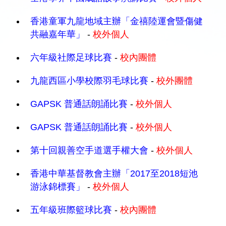
香港童軍九龍地域主辦「金禧陸運會暨傷健
共融嘉年華」
-
校外個人
六年級社際足球比賽
-
校內團體
九龍西區小學校際羽毛球比賽
-
校外團體
GAPSK 普通話朗誦比賽
-
校外個人
GAPSK 普通話朗誦比賽
-
校外個人
第十回親善空手道選手權大會
-
校外個人
香港中華基督教會主辦「2017至2018短池
游泳錦標賽」
-
校外個人
五年級班際籃球比賽
-
校內團體