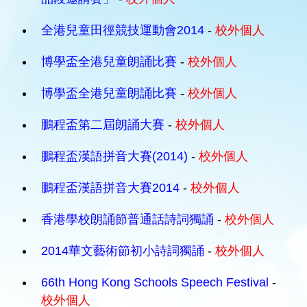
全港兒童田徑競技運動會2014
-
校外個人
博學盃全港兒童朗誦比賽
-
校外個人
博學盃全港兒童朗誦比賽
-
校外個人
鵬程盃第二屆朗誦大賽
-
校外個人
鵬程盃漢語拼音大賽(2014)
-
校外個人
鵬程盃漢語拼音大賽2014
-
校外個人
香港學校朗誦節普通話詩詞獨誦
-
校外個人
2014華文藝術節初小詩詞獨誦
-
校外個人
66th Hong Kong Schools Speech Festival
-
校外個人