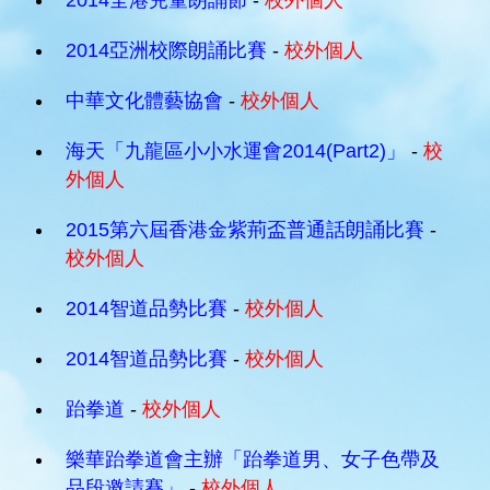
2014全港兒童朗誦節
-
校外個人
2014亞洲校際朗誦比賽
-
校外個人
中華文化體藝協會
-
校外個人
海天「九龍區小小水運會2014(Part2)」
-
校
外個人
2015第六屆香港金紫荊盃普通話朗誦比賽
-
校外個人
2014智道品勢比賽
-
校外個人
2014智道品勢比賽
-
校外個人
跆拳道
-
校外個人
樂華跆拳道會主辦「跆拳道男、女子色帶及
品段邀請賽」
-
校外個人