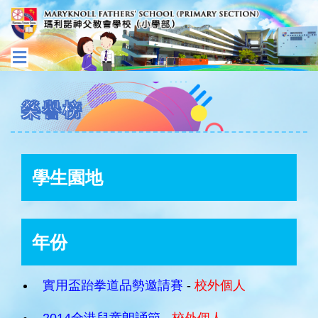
榮譽榜
學生園地
年份
實用盃跆拳道品勢邀請賽
-
校外個人