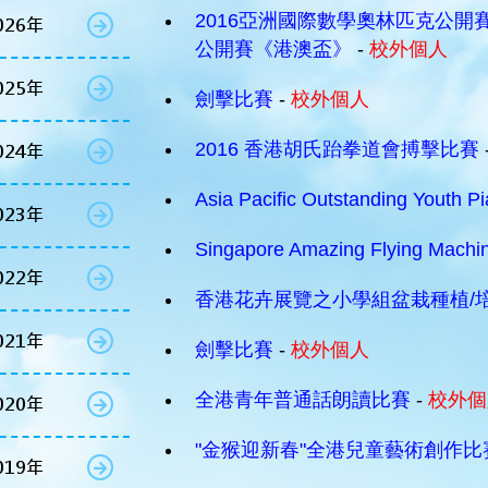
2016亞洲國際數學奧林匹克公
026年
公開賽《港澳盃》
-
校外個人
025年
劍擊比賽
-
校外個人
2016 香港胡氏跆拳道會搏擊比賽
024年
Asia Pacific Outstanding Youth P
023年
Singapore Amazing Flying Machi
022年
香港花卉展覽之小學組盆栽種植/
021年
劍擊比賽
-
校外個人
全港青年普通話朗讀比賽
-
校外個
020年
"金猴迎新春"全港兒童藝術創作比
019年