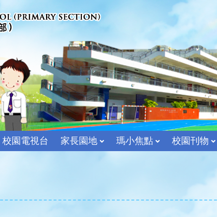
校園電視台
家長園地
瑪小焦點
校園刊物
宗教及價值教育組