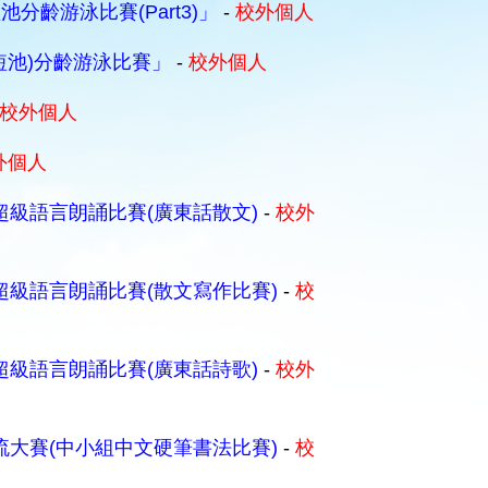
齡游泳比賽(Part3)」
-
校外個人
短池)分齡游泳比賽」
-
校外個人
校外個人
外個人
超級語言朗誦比賽(廣東話散文)
-
校外
超級語言朗誦比賽(散文寫作比賽)
-
校
超級語言朗誦比賽(廣東話詩歌)
-
校外
流大賽(中小組中文硬筆書法比賽)
-
校