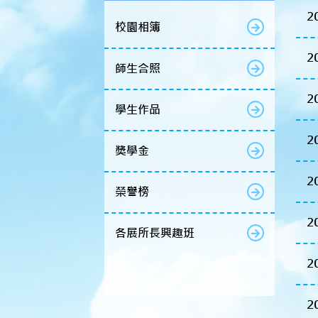
2
校園相簿
2
師生合照
2
學生作品
2
獎學金
2
榮譽榜
2
各展所長興趣班
2
2