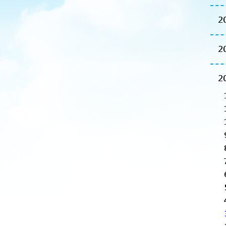
2
2
2