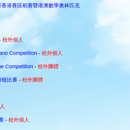
開賽香港賽區初賽暨港澳數學奧林匹克
-
校外個人
iano Competition
-
校外個人
ne Competition
-
校外團體
培植比賽
-
校外團體
人
賽
-
校外個人