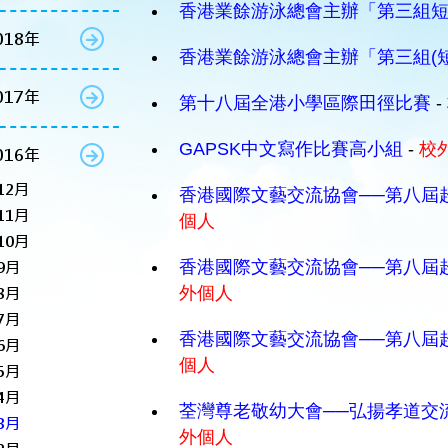
香港業餘游泳總會主辦「第三組短池分
018年
香港業餘游泳總會主辦「第三組(
017年
第十八屆全港小學區際田徑比賽
-
GAPSK中文寫作比賽高小組
-
校
016年
12月
香港國際文藝交流協會──第八屆
11月
個人
10月
香港國際文藝交流協會──第八屆
9月
外個人
8月
7月
香港國際文藝交流協會──第八屆
6月
個人
5月
4月
荃灣尊老敬幼大會──弘揚孝道交
3月
外個人