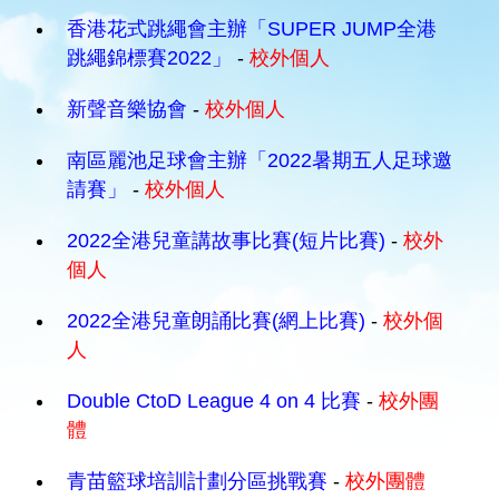
香港花式跳繩會主辦「SUPER JUMP全港
跳繩錦標賽2022」
-
校外個人
新聲音樂協會
-
校外個人
南區麗池足球會主辦「2022暑期五人足球邀
請賽」
-
校外個人
2022全港兒童講故事比賽(短片比賽)
-
校外
個人
2022全港兒童朗誦比賽(網上比賽)
-
校外個
人
Double CtoD League 4 on 4 比賽
-
校外團
體
青苗籃球培訓計劃分區挑戰賽
-
校外團體