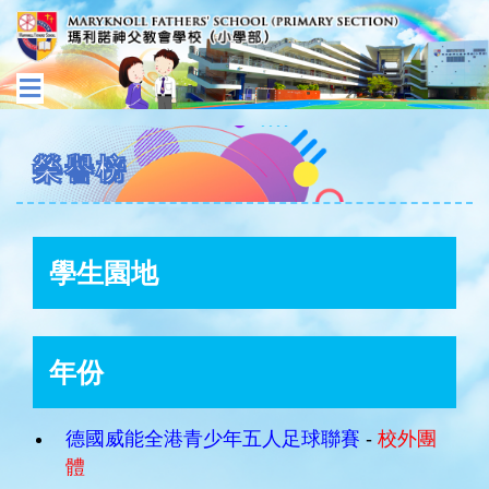
榮譽榜
學生園地
年份
德國威能全港青少年五人足球聯賽
-
校外團
體