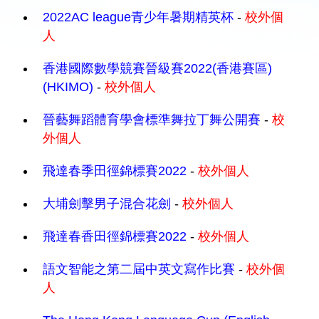
2022AC league青少年暑期精英杯
-
校外個
人
香港國際數學競賽晉級賽2022(香港賽區)
(HKIMO)
-
校外個人
晉藝舞蹈體育學會標準舞拉丁舞公開賽
-
校
外個人
飛達春季田徑錦標賽2022
-
校外個人
大埔劍擊男子混合花劍
-
校外個人
飛達春香田徑錦標賽2022
-
校外個人
語文智能之第二屆中英文寫作比賽
-
校外個
人