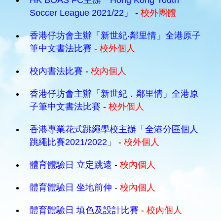
HK BOAS FC主辦「Hong Kong Youth
Soccer League 2021/22」
-
校外團體
香港仔坊會主辦「新世紀‧鄰里情」全港原子
筆中文書法比賽
-
校外個人
校內書法比賽
-
校內個人
香港仔坊會主辦「新世紀．鄰里情」全港原
子筆中文書法比賽
-
校外個人
香港專業花式跳繩學校主辦「全港分區個人
跳繩比賽2021/2022」
-
校外個人
體育體驗日 立定跳遠
-
校內個人
體育體驗日 坐地前伸
-
校內個人
體育體驗日 填色及設計比賽
-
校內個人