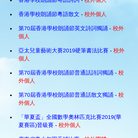
香港學校朗誦節粵語詩詞
-
校外個人
香港學校朗誦節粵語散文
-
校外個人
第70屆香港學校朗誦節英文詩詞獨誦
-
校外
個人
亞太兒童藝術大賽2019硬筆書法比賽
-
校外
個人
第70屆香港學校朗誦節普通話詩詞獨誦
-
校
外個人
第70屆香港學校朗誦節普通話散文獨誦
-
校
外個人
「華夏盃」全國數學奧林匹克比賽2019(華
夏賽區)晉級賽
-
校外個人