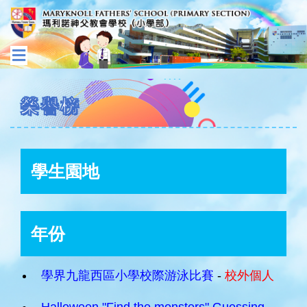
榮譽榜
學生園地
年份
學界九龍西區小學校際游泳比賽
-
校外個人