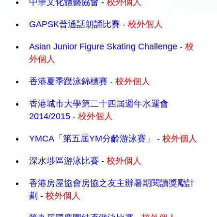
中華文化體藝協會
-
校外個人
GAPSK普通話朗誦比賽
-
校外個人
Asian Junior Figure Skating Challenge
-
校
外個人
香港夏季蹼泳錦標賽
-
校外個人
香港城市大學第二十四屆週年水運會
2014/2015
-
校外個人
YMCA「第五屆YM分齡游泳賽」
-
校外個人
深水埗區游泳比賽
-
校外個人
香港房屋協會房協之友主辦暑期閱讀獎勵計
劃
-
校外個人