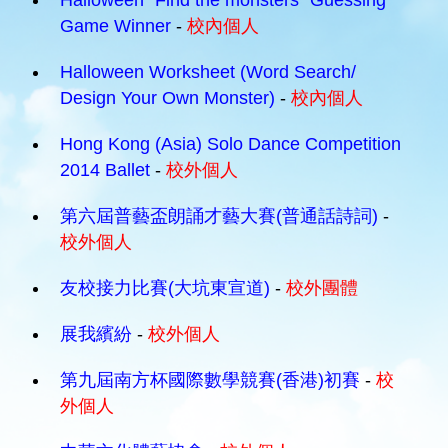
Halloween "Find the monsters" Guessing
Game Winner
-
校內個人
Halloween Worksheet (Word Search/
Design Your Own Monster)
-
校內個人
Hong Kong (Asia) Solo Dance Competition
2014 Ballet
-
校外個人
第六屆普藝盃朗誦才藝大賽(普通話詩詞)
-
校外個人
友校接力比賽(大坑東宣道)
-
校外團體
展我繽紛
-
校外個人
第九屆南方杯國際數學競賽(香港)初賽
-
校
外個人