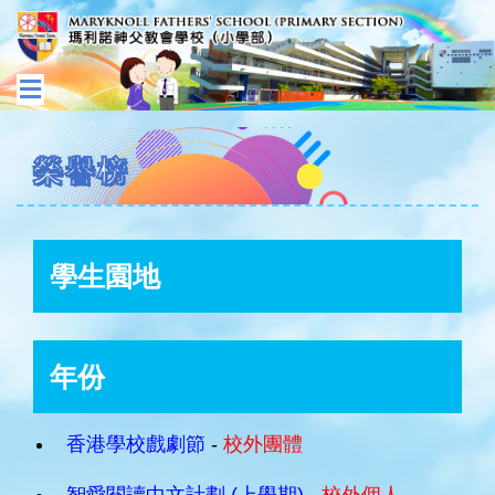
榮譽榜
學生園地
年份
香港學校戲劇節
-
校外團體