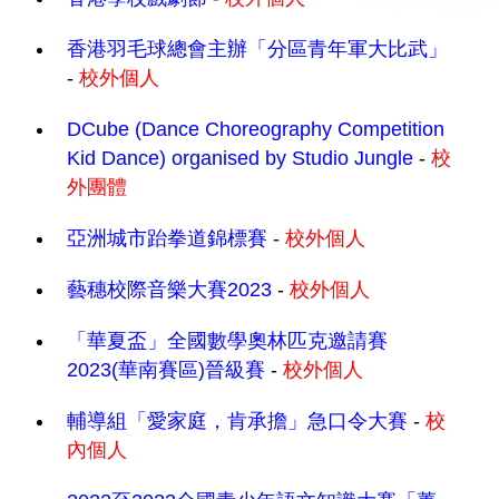
香港羽毛球總會主辦「分區青年軍大比武」
-
校外個人
DCube (Dance Choreography Competition
Kid Dance) organised by Studio Jungle
-
校
外團體
亞洲城市跆拳道錦標賽
-
校外個人
藝穗校際音樂大賽2023
-
校外個人
「華夏盃」全國數學奧林匹克邀請賽
2023(華南賽區)晉級賽
-
校外個人
輔導組「愛家庭，肯承擔」急口令大賽
-
校
內個人