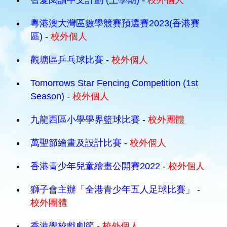
智愛閱讀中文計劃 (上學期)
-
校外個人
粵港澳大灣區數學競賽預選賽2023(香港賽
區)
-
校外個人
觀塘區乒乓球比賽
-
校外個人
Tomorrows Star Fencing Competition (1st
Season)
-
校外個人
九龍西區小學學界籃球比賽
-
校外團體
萬聖節繪畫及設計比賽
-
校外個人
香港青少年兒童繪畫公開賽2022
-
校外個人
獅子會主辦「全港青少年五人足球比賽」
-
校外團體
香港學校戲劇節
-
校外個人