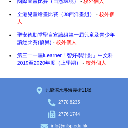
國際圖畫比賽（自然環境）
-
校外個人
全港兒童繪畫比賽（J8西洋畫組）
-
校外個
人
聖安德肋堂聖言宣讀組第一屆兒童及青少年
讀經比賽(優異)
-
校外個人
第三十一屆iLearner「智好學計劃」中文科
2019至2020年度（上學期）
-
校外個人
九龍深水埗海麗街11號
2778 8235
2776 1744
info@mfsp.edu.hk