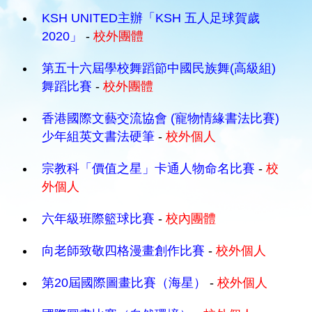
KSH UNITED主辦「KSH 五人足球賀歲
2020」
-
校外團體
第五十六屆學校舞蹈節中國民族舞(高級組)
舞蹈比賽
-
校外團體
香港國際文藝交流協會 (寵物情緣書法比賽)
少年組英文書法硬筆
-
校外個人
宗教科「價值之星」卡通人物命名比賽
-
校
外個人
六年級班際籃球比賽
-
校內團體
向老師致敬四格漫畫創作比賽
-
校外個人
第20屆國際圖畫比賽（海星）
-
校外個人