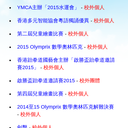
YMCA主辦「2015水運會」
-
校外個人
香港多元智能協會粵語獨誦優異
-
校外個人
第二屆兒童繪畫比賽
-
校外個人
2015 Olymprix 數學奧林匹克
-
校外個人
香港跆拳道國藝會主辦「啟勝盃跆拳道邀請
賽2015」
-
校外個人
啟勝盃跆拳道邀請賽2015
-
校外團體
第四屆兒童繪畫比賽
-
校外個人
2014至15 Olymprix 數學奧林匹克解難決賽
-
校外個人
劍擊
-
校外個人