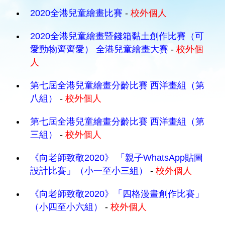
2020全港兒童繪畫比賽
-
校外個人
2020全港兒童繪畫暨錢箱黏土創作比賽（可
愛動物齊齊愛） 全港兒童繪畫大賽
-
校外個
人
第七屆全港兒童繪畫分齡比賽 西洋畫組（第
八組）
-
校外個人
第七屆全港兒童繪畫分齡比賽 西洋畫組（第
三組）
-
校外個人
《向老師致敬2020》 「親子WhatsApp貼圖
設計比賽」（小一至小三組）
-
校外個人
《向老師致敬2020》「四格漫畫創作比賽」
（小四至小六組）
-
校外個人