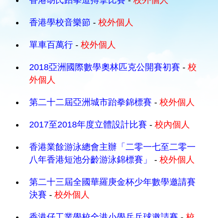
香港胡氏跆拳道搏擊比賽
-
校外個人
香港學校音樂節
-
校外個人
單車百萬行
-
校外個人
2018亞洲國際數學奧林匹克公開賽初賽
-
校
外個人
第二十二屆亞洲城市跆拳錦標賽
-
校外個人
2017至2018年度立體設計比賽
-
校內個人
香港業餘游泳總會主辦「二零一七至二零一
八年香港短池分齡游泳錦標賽」
-
校外個人
第二十三屆全國華羅庚金杯少年數學邀請賽
決賽
-
校外個人
香港仔工業學校全港小學乒乓球邀請賽
-
校