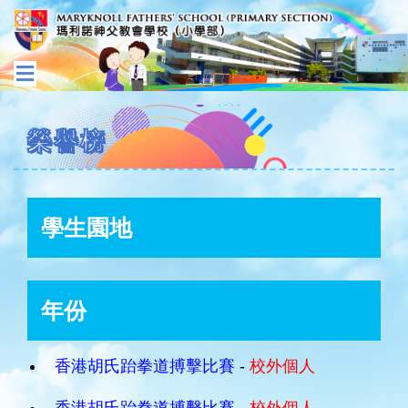
榮譽榜
學生園地
年份
香港胡氏跆拳道搏擊比賽
-
校外個人