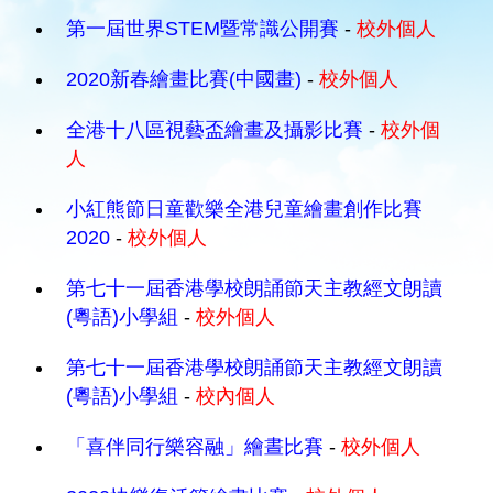
第一屆世界STEM暨常識公開賽
-
校外個人
2020新春繪畫比賽(中國畫)
-
校外個人
全港十八區視藝盃繪畫及攝影比賽
-
校外個
人
小紅熊節日童歡樂全港兒童繪畫創作比賽
2020
-
校外個人
第七十一屆香港學校朗誦節天主教經文朗讀
(粵語)小學組
-
校外個人
第七十一屆香港學校朗誦節天主教經文朗讀
(粵語)小學組
-
校內個人
「喜伴同行樂容融」繪晝比賽
-
校外個人