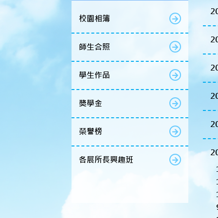
2
校園相簿
2
師生合照
2
學生作品
2
獎學金
2
榮譽榜
2
各展所長興趣班