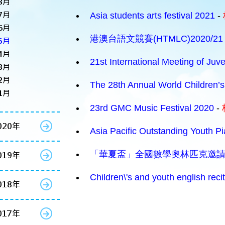
8月
7月
Asia students arts festival 2021
-
6月
港澳台語文競賽(HTMLC)2020/2
5月
4月
21st International Meeting of Juve
3月
2月
The 28th Annual World Children’s
1月
23rd GMC Music Festival 2020
-
020年
Asia Pacific Outstanding Youth P
「華夏盃」全國數學奧林匹克邀請賽
019年
Children\'s and youth english reci
018年
017年