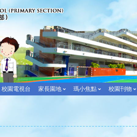
校園電視台
家長園地
瑪小焦點
校園刊物
宗教及價值教育組