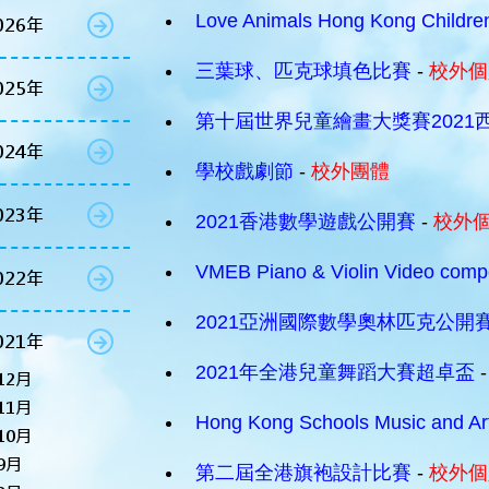
Love Animals Hong Kong Children
026年
三葉球、匹克球填色比賽
-
校外個
025年
第十屆世界兒童繪畫大獎賽2021
024年
學校戲劇節
-
校外團體
023年
2021香港數學遊戲公開賽
-
校外
VMEB Piano & Violin Video compe
022年
2021亞洲國際數學奧林匹克公開
021年
2021年全港兒童舞蹈大賽超卓盃
12月
11月
Hong Kong Schools Music and Art
10月
9月
第二屆全港旗袍設計比賽
-
校外個