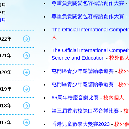
尊重負貴關愛包容標語創作大賽
-
3月
2月
尊重負貴關愛包容標語創作大賽
-
1月
The Official International Compet
人
022年
The Official International Competi
021年
Science and Education
-
校外個
屯門區青少年邀請跆拳道賽
-
校外
020年
屯門區青少年邀請跆拳道賽
-
校外
019年
65周年校慶音樂比賽
-
校內個人
018年
第三屆香港校際口琴音樂比賽
-
校
017年
香港兒童數學大獎賽2023
-
校外