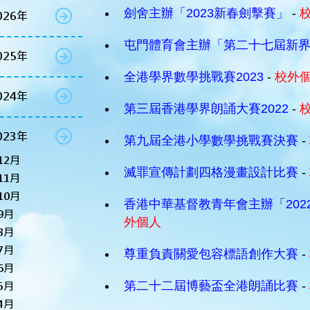
劍舍主辦「2023新春劍擊賽」
-
026年
屯門體育會主辦「第二十七屆新
025年
全港學界數學挑戰賽2023
-
校外
024年
第三屆香港學界朗誦大賽2022
-
023年
第九屆全港小學數學挑戰賽決賽
-
12月
滅罪宣傳計劃四格漫畫設計比賽
-
11月
10月
香港中華基督教青年會主辦「2022
9月
外個人
8月
7月
尊重負責關愛包容標語創作大賽
-
6月
第二十二屆博藝盃全港朗誦比賽
-
5月
4月