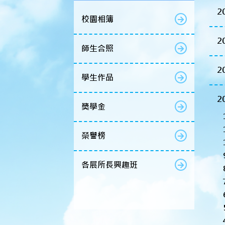
2
校園相簿
2
師生合照
2
學生作品
2
獎學金
榮譽榜
各展所長興趣班