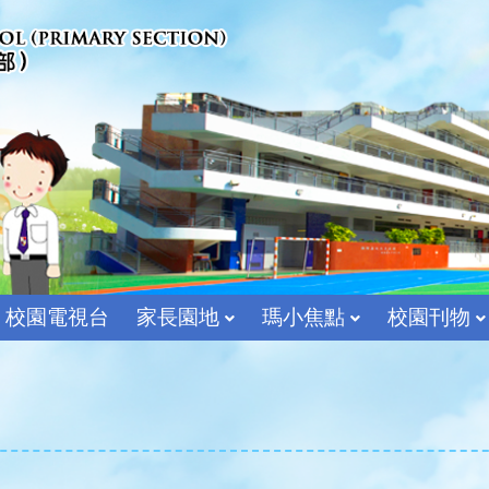
校園電視台
家長園地
瑪小焦點
校園刊物
宗教及價值教育組