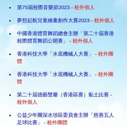
第75屆校際音樂節2023
-
校外個人
夢想起航兒童繪畫創作大賽2023
-
校外個人
中國香港體育舞蹈總會主辦「第二十屆香港
校際體育舞蹈公開賽」
-
校外個人
香港科技大學「水底機械人大賽」
-
校外團
體
香港科技大學「水底機械人大賽」
-
校外團
體
第二十屆德藝雙馨（香港區賽）黏土比賽
-
校外個人
公益少年團深水埗區委員會主辦「慈善五人
足球比賽」
-
校外團體