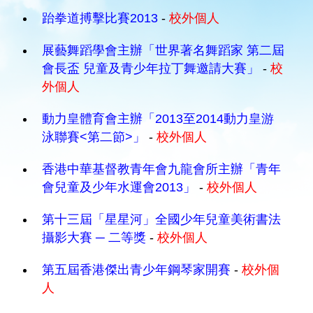
跆拳道搏擊比賽2013
-
校外個人
展藝舞蹈學會主辦「世界著名舞蹈家 第二屆
會長盃 兒童及青少年拉丁舞邀請大賽」
-
校
外個人
動力皇體育會主辦「2013至2014動力皇游
泳聯賽<第二節>」
-
校外個人
香港中華基督教青年會九龍會所主辦「青年
會兒童及少年水運會2013」
-
校外個人
第十三屆「星星河」全國少年兒童美術書法
攝影大賽 ─ 二等獎
-
校外個人
第五屆香港傑出青少年鋼琴家開賽
-
校外個
人