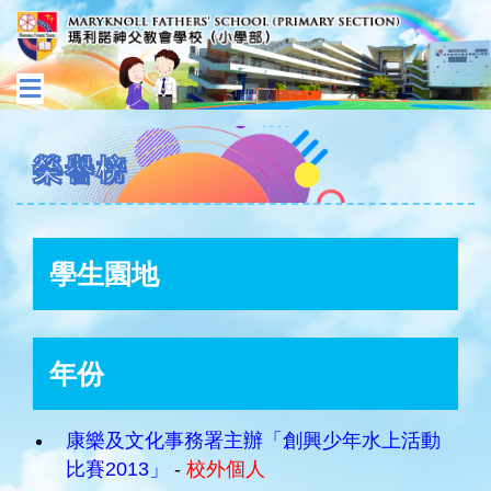
榮譽榜
學生園地
年份
康樂及文化事務署主辦「創興少年水上活動
比賽2013」
-
校外個人