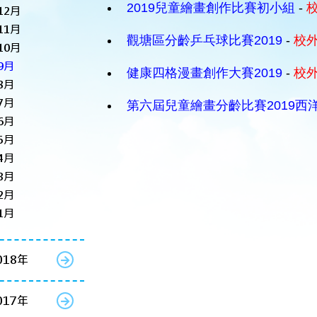
2019兒童繪畫創作比賽初小組
-
12月
11月
觀塘區分齡乒乓球比賽2019
-
校
10月
9月
健康四格漫畫創作大賽2019
-
校
8月
7月
第六屆兒童繪畫分齡比賽2019西
6月
5月
4月
3月
2月
1月
018年
017年