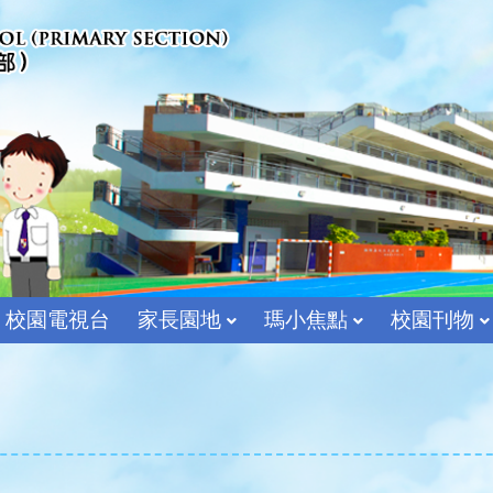
校園電視台
家長園地
瑪小焦點
校園刊物
宗教及價值教育組