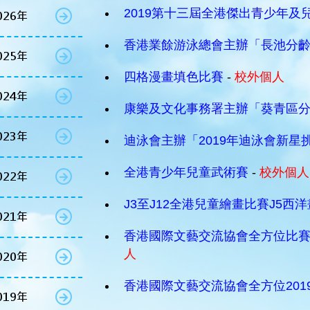
2019第十三屆全港傑出青少年及
026年
香港業餘游泳總會主辦「長池分
025年
四格漫畫填色比賽
-
校外個人
024年
康樂及文化事務署主辦「葵青區分齡
023年
迪泳會主辦「2019年迪泳會新星
全港青少年兒童武術賽
-
校外個人
022年
J3至J12全港兒童繪畫比賽J5西
021年
香港國際文藝交流協會全方位比賽平
人
020年
香港國際文藝交流協會全方位20
019年