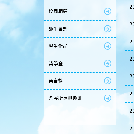
2
校園相簿
2
師生合照
2
學生作品
2
獎學金
2
榮譽榜
2
各展所長興趣班
2
2