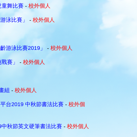
兒童舞比賽
-
校外個人
齡游泳比賽」
-
校外個人
游泳比賽2019」
-
校外個人
挑戰賽」
-
校外個人
洋畫組
-
校外個人
台2019 中秋節書法比賽
-
校外個
19中秋節英文硬筆書法比賽
-
校外個人