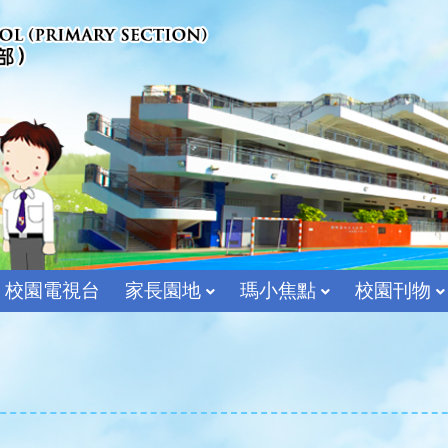
校園電視台
家長園地
瑪小焦點
校園刊物
宗教及價值教育組