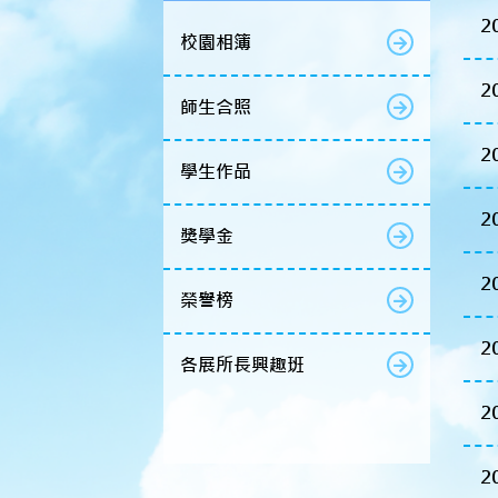
2
校園相簿
2
師生合照
2
學生作品
2
獎學金
2
榮譽榜
2
各展所長興趣班
2
2