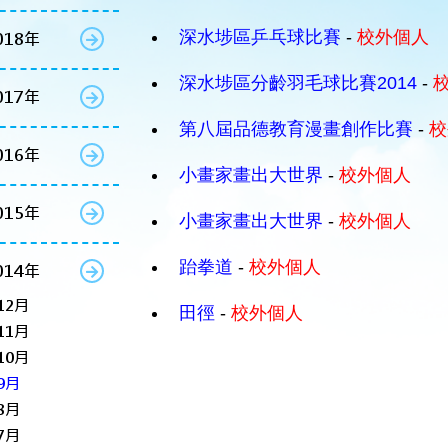
深水埗區乒乓球比賽
-
校外個人
018年
深水埗區分齡羽毛球比賽2014
-
017年
第八屆品德教育漫畫創作比賽
-
校
016年
小畫家畫出大世界
-
校外個人
015年
小畫家畫出大世界
-
校外個人
跆拳道
-
校外個人
014年
12月
田徑
-
校外個人
11月
10月
9月
8月
7月