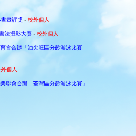
年書畫評獎
-
校外個人
術書法攝影大賽
-
校外個人
體育會合辦「油尖旺區分齡游泳比賽
校外個人
康樂聯會合辦「荃灣區分齡游泳比賽」