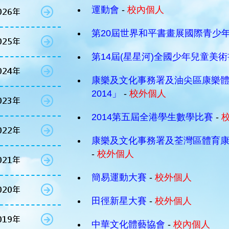
運動會
-
校內個人
026年
第20屆世界和平書畫展國際青少
025年
第14屆(星星河)全國少年兒童美
024年
康樂及文化事務署及油尖區康樂
2014」
-
校外個人
023年
2014第五屆全港學生數學比賽
-
022年
康樂及文化事務署及荃灣區體育
-
校外個人
021年
簡易運動大賽
-
校外個人
020年
田徑新星大賽
-
校外個人
019年
中華文化體藝協會
-
校內個人